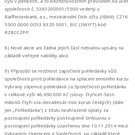
výši v penězích, a to bezhotovostním převodem na účet
společnosti č. 5383200001/5500 vedený u
Raiffeisenbank, a.s., mezinárodní číslo účtu (IBAN): CZ16
5500 0000 0053 8320 0001, BIC (SWIFT) kód:
RZBCCZPP.
8) Nové akcie ani žádná jejich část nebudou upsány na
základě veřejné nabídky akcií.
9) Připouští se možnost započtení pohledávky vůči
společnosti proti pohledávce na splacení emisního kurzu.
Vybraný zájemce pohledává za Společností pohledávku
v celkové výši 46,490.000 Kč (slovy: čtyřicet-šest-
milionů-čtyři-sta-devadesát-tisíc korun českých) (dále
jen „Pohledávka“) z titulu neuhrazené úplaty za
postoupení pohledávky postoupené Smlouvou o
postoupení pohledávky uzavřenou dne 10.11.2014 mezi
Vybraným zájemcem a Společností, na základě které