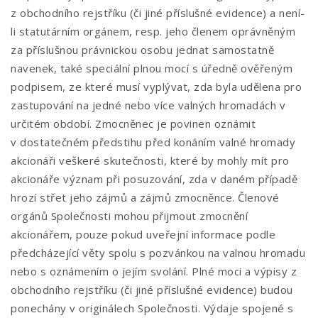
z obchodního rejstříku (či jiné příslušné evidence) a není-
li statutárním orgánem, resp. jeho členem oprávněným
za příslušnou právnickou osobu jednat samostatně
navenek, také speciální plnou mocí s úředně ověřeným
podpisem, ze které musí vyplývat, zda byla udělena pro
zastupování na jedné nebo více valných hromadách v
určitém období. Zmocněnec je povinen oznámit
v dostatečném předstihu před konáním valné hromady
akcionáři veškeré skutečnosti, které by mohly mít pro
akcionáře význam při posuzování, zda v daném případě
hrozí střet jeho zájmů a zájmů zmocněnce. Členové
orgánů Společnosti mohou přijmout zmocnění
akcionářem, pouze pokud uveřejní informace podle
předcházející věty spolu s pozvánkou na valnou hromadu
nebo s oznámením o jejím svolání. Plné moci a výpisy z
obchodního rejstříku (či jiné příslušné evidence) budou
ponechány v originálech Společnosti. Výdaje spojené s