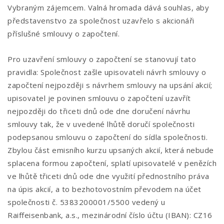
Vybraným zájemcem. Valná hromada dává souhlas, aby
představenstvo za společnost uzavřelo s akcionáři
příslušné smlouvy o započtení.
Pro uzavření smlouvy o započtení se stanovují tato
pravidla: Společnost zašle upisovateli návrh smlouvy o
započtení nejpozději s návrhem smlouvy na upsání akcií;
upisovatel je povinen smlouvu o započtení uzavřít
nejpozději do třiceti dnů ode dne doručení návrhu
smlouvy tak, že v uvedené lhůtě doručí společnosti
podepsanou smlouvu o započtení do sídla společnosti.
Zbylou část emisního kurzu upsaných akcií, která nebude
splacena formou započtení, splatí upisovatelé v penězích
ve lhůtě třiceti dnů ode dne využití přednostního práva
na úpis akcií, a to bezhotovostním převodem na účet
společnosti č. 5383200001/5500 vedený u
Raiffeisenbank, a.s., mezinárodní číslo účtu (IBAN): CZ16