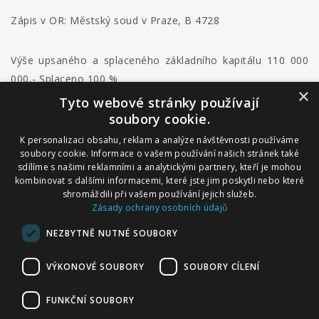
Zápis v OR: Městský soud v Praze, B 4728
Výše upsaného a splaceného základního kapitálu 110 000
000,- Splaceno 100 %
×
Tyto webové stránky používají
soubory cookie.
K personalizaci obsahu, reklam a analýze návštěvnosti používáme
soubory cookie. Informace o vašem používání našich stránek také
sdílíme s našimi reklamními a analytickými partnery, kteří je mohou
kombinovat s dalšími informacemi, které jste jim poskytli nebo které
shromáždili při vašem používání jejich služeb.
Zásady ochrany osobních údajů
NEZBYTNĚ NUTNÉ SOUBORY
VÝKONOVÉ SOUBORY
SOUBORY CÍLENÍ
© 2026 EMPRESA MEDIA, a.s.
FUNKČNÍ SOUBORY
Nastavení Cookies