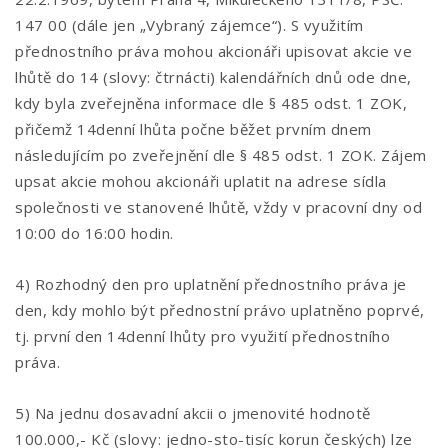
147 00 (dále jen „Vybraný zájemce“). S využitím
přednostního práva mohou akcionáři upisovat akcie ve
lhůtě do 14 (slovy: čtrnácti) kalendářních dnů ode dne,
kdy byla zveřejněna informace dle § 485 odst. 1 ZOK,
přičemž 14denní lhůta počne běžet prvním dnem
následujícím po zveřejnění dle § 485 odst. 1 ZOK. Zájem
upsat akcie mohou akcionáři uplatit na adrese sídla
společnosti ve stanovené lhůtě, vždy v pracovní dny od
10:00 do 16:00 hodin.
4) Rozhodný den pro uplatnění přednostního práva je
den, kdy mohlo být přednostní právo uplatněno poprvé,
tj. první den 14denní lhůty pro využití přednostního
práva.
5) Na jednu dosavadní akcii o jmenovité hodnotě
100.000,- Kč (slovy: jedno-sto-tisíc korun českých) lze