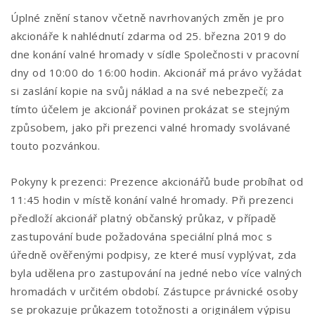
Úplné znění stanov včetně navrhovaných změn je pro
akcionáře k nahlédnutí zdarma od 25. března 2019 do
dne konání valné hromady v sídle Společnosti v pracovní
dny od 10:00 do 16:00 hodin. Akcionář má právo vyžádat
si zaslání kopie na svůj náklad a na své nebezpečí; za
tímto účelem je akcionář povinen prokázat se stejným
způsobem, jako při prezenci valné hromady svolávané
touto pozvánkou.
Pokyny k prezenci: Prezence akcionářů bude probíhat od
11:45 hodin v místě konání valné hromady. Při prezenci
předloží akcionář platný občanský průkaz, v případě
zastupování bude požadována speciální plná moc s
úředně ověřenými podpisy, ze které musí vyplývat, zda
byla udělena pro zastupování na jedné nebo více valných
hromadách v určitém období. Zástupce právnické osoby
se prokazuje průkazem totožnosti a originálem výpisu