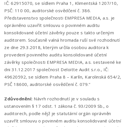
IČ: 62915070, se sídlem Praha 1, Klimentská 1207/10,
PSČ: 110 00, auditorské osvědčení č. 386.
Představenstvo společnosti EMPRESA MEDIA, a.s. je
oprávněno uzavřít smlouvu o povinném auditu
konsolidované účetní závěrky pouze s takto určeným
auditorem. Současně valná hromada ruší své rozhodnutí
ze dne 29.3.2018, kterým určila osobou auditora k
provedení povinného auditu konsolidované účetní
závěrky společnosti EMPRESA MEDIA, a.s. sestavené ke
dni 31.12.2017 společnost Deloitte Audit s.r.o., IČ:
49620592, se sídlem Praha 8 – Karlín, Karolinská 654/2,
PSČ 18600, auditorské osvědčení č. 079.“
Zdůvodnění:
Návrh rozhodnutí je v souladu s
ustanovením § 17 odst. 1 zákona č. 93/2009 Sb., o
auditorech, podle nějž je statutární orgán oprávněn
uzavřít smlouvu o povinném auditu konsolidované účetní