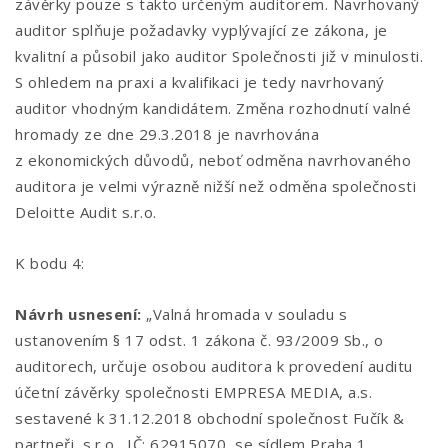
závěrky pouze s takto určeným auditorem. Navrhovaný
auditor splňuje požadavky vyplývající ze zákona, je
kvalitní a působil jako auditor Společnosti již v minulosti.
S ohledem na praxi a kvalifikaci je tedy navrhovaný
auditor vhodným kandidátem. Změna rozhodnutí valné
hromady ze dne 29.3.2018 je navrhována
z ekonomických důvodů, neboť odměna navrhovaného
auditora je velmi výrazně nižší než odměna společnosti
Deloitte Audit s.r.o.
K bodu 4:
Návrh usnesení:
„Valná hromada v souladu s
ustanovením § 17 odst. 1 zákona č. 93/2009 Sb., o
auditorech, určuje osobou auditora k provedení auditu
účetní závěrky společnosti EMPRESA MEDIA, a.s.
sestavené k 31.12.2018 obchodní společnost Fučík &
partneři, s.r.o., IČ: 62915070, se sídlem Praha 1,