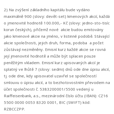
2) Na zvýšení základního kapitálu bude vydáno
maximálně 900 (slovy: devět-set) kmenových akcií, každá
o jmenovité hodnotě 100.000,- Kč (slovy: jedno-sto-tisíc
korun českých), přičemž nové akcie budou emitovány
jako kmenové akcie na jméno, v listinné podobě. Stávající
akcie společnosti, jejich druh, forma, podoba a počet
zůstávají nezměněny. Emisní kurz každé akcie se rovná
její jmenovité hodnotě a může být splacen pouze
peněžitým vkladem. Emisní kurz upisovaných akcií je
splatný ve lhůtě 7 (slovy: sedmi) dnů ode dne úpisu akcií,
tj. ode dne, kdy upisovatel uzavřel se společností
smlouvu o úpisu akcií, a to bezhotovostním převodem na
účet společnosti č. 5383200001/5500 vedený u
Raiffeisenbank, a.s., mezinárodní číslo účtu (IBAN): CZ16
5500 0000 0053 8320 0001, BIC (SWIFT) kód:
RZBCCZPP.