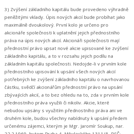
3) Zvýšení základního kapitálu bude provedeno výhradně
peněžitými vklady. Úpis nových akcií bude probíhat jako
maximálně dvoukolový. První kolo je určeno pro
akcionáře společnosti k uplatnění jejich přednostního
práva na úpis nových akcií. Akcionáři společnosti mají
přednostní právo upsat nové akcie upisované ke zvýšení
základního kapitálu, a to v rozsahu jejich podílu na
základním kapitálu společnosti. Nedojde-li v prvním kole
přednostního upisování k upsání všech nových akcií
potřebných ke zvýšení základního kapitálu o navrhovanou
částku, svědčí akcionářům přednostní právo na upsání
zbývajících akcií, a to bez ohledu na to, zda v prvním kole
přednostního práva využili či nikoliv. Akcie, které
nebudou upsány s využitím přednostního práva ani ve
druhém kole, budou všechny nabídnuty k upsání předem
určenému zájemci, kterým je Mgr. Jaromír Soukup, nar.
22.2.1969, bytem Praha 4, Mikuleckého 1311/8, PSČ: