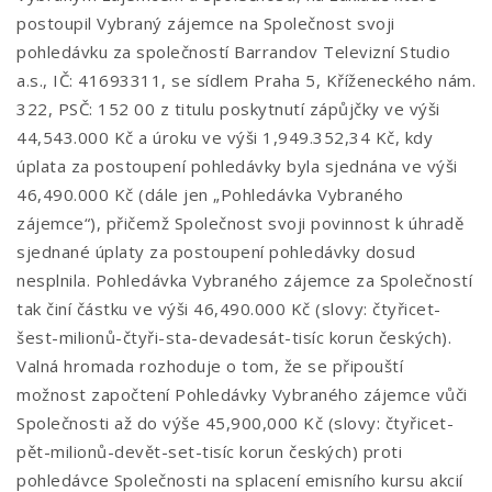
postoupil Vybraný zájemce na Společnost svoji
pohledávku za společností Barrandov Televizní Studio
a.s., IČ: 41693311, se sídlem Praha 5, Kříženeckého nám.
322, PSČ: 152 00 z titulu poskytnutí zápůjčky ve výši
44,543.000 Kč a úroku ve výši 1,949.352,34 Kč, kdy
úplata za postoupení pohledávky byla sjednána ve výši
46,490.000 Kč (dále jen „Pohledávka Vybraného
zájemce“), přičemž Společnost svoji povinnost k úhradě
sjednané úplaty za postoupení pohledávky dosud
nesplnila. Pohledávka Vybraného zájemce za Společností
tak činí částku ve výši 46,490.000 Kč (slovy: čtyřicet-
šest-milionů-čtyři-sta-devadesát-tisíc korun českých).
Valná hromada rozhoduje o tom, že se připouští
možnost započtení Pohledávky Vybraného zájemce vůči
Společnosti až do výše 45,900,000 Kč (slovy: čtyřicet-
pět-milionů-devět-set-tisíc korun českých) proti
pohledávce Společnosti na splacení emisního kursu akcií